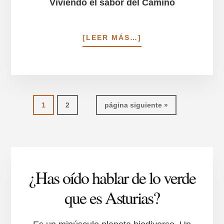
Viviendo el sabor del Camino
ACERCA
[LEER MÁS…]
DE
ESENCIA
DEL
CAMINO
DE
SANTIAGO
Ir
Ir
Ir
1
2
página siguiente »
DEL
a
a
a
NORTE
la
la
la
página
página
¿Has oído hablar de lo verde
que es Asturias?